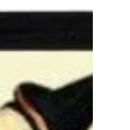
הזמן רץ מהר יותר. כפי שאמר ורגיליוס לפני אלפיים
שנה: "הזמן טס...". אבל מגיע זמן לחשוב על...