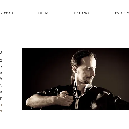
ור קשר
מאמרים
אודות
הגישה 
פי
צ
גו
המ
לג
לש
הח
יו
ד
מד