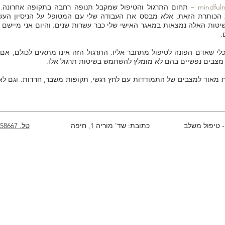
– תחום התרגול והטיפול שמקבל תנופה רחבה בתקופה אחרונה.
 הכותרת הזאת, אלא מבסס את העבודה שלי עם המטופל על הניסיון העש
השיטות האלה נמצאות במאגר האישי שלי כבר עשרות שנים. והיום אני מיישם
.
כלי שאדם הפונה לטיפול מתחבר אליו. התרגול הזה אינו מתאים לכולם, אם 
ש מצבים נפשיים בהם לא מומלץ להשתמש בשיטות תרגול אלו.
ת מאוד למצבים של
התמודדות עם לחץ רגשי, תקופות משבר, חרדות.
וגם לא
 טיפול משלב
כתובת: שד' מוריה 1, חיפה
טל. 054-4258667