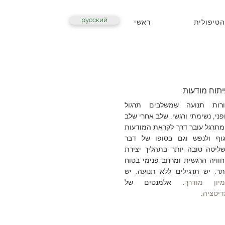
русский
הטיפולית
ראשי
תוח מודעות
ורות תנועה שמשלבים תרגול
פני, נשימתי ורגשי. שלב אחרי שלב
תרגל עובר דרך לקראת המודעות
וף ולנפש וגם בסופו של דבר
ליטה טובה יותר בתהליך יצירת
וויה הרגשית ומרחב פנימי בטוח
תר. יש תרגילים ללא תנועה. יש
מיון מודרך
. אלמנטים של
יטציה
.